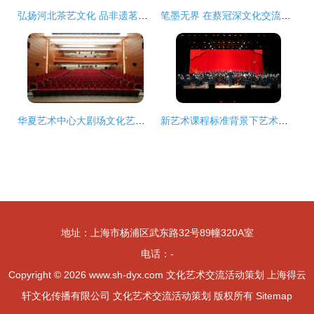
弘扬河北茶艺文化 品非遗茗茶，赏琴曲之美——茶会活动策划与文化艺术交流
笔墨无界 在蔡冠深文化交流中心纪念中法建交60周年暨赵无极大师纪录片发布，“心游万仞”文化盛典活动策划案
华夏艺术中心大剧场文化艺术交流活动策划书
新艺术课程标准背景下艺术教育“大中小”一体化发展研讨会长春举行 文化艺术交流活动策划
地址：上海市杨浦区武东路32号89幢320A室
电话：-
Copyright © 2026
www.sh-dyx.com
文化艺术交流活动策划
上海得云
轩文化传播有限公司
文化艺术交流活动策划
版权所有
Sitemap