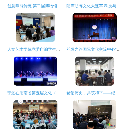
创意赋能传统 第二届博物馆衍生品设计大赛圆满落幕
朗声助阵文化大篷车 科技与温情共舞乡野舞台
人文艺术学院党委广编学生第一党支部“铭记历史，缅怀先烈”暨文化艺术交流活动策划方案
丝绸之路国际文化交流中心“艺路同行”走进廊坊高校 缤纷九月邂逅肖邦文化艺术交流活动策划
宁远在湖南省第五届文化（群艺）馆（站）业务技能竞赛中荣获佳绩，推动文化艺术交流再上台阶
铭记历史，共筑和平——纪念抗战胜利70周年文化艺术交流活动在南京召开